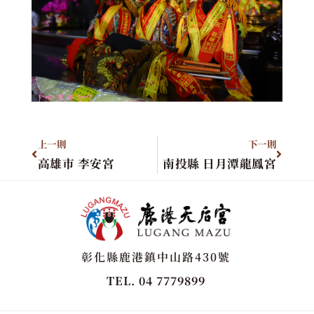
上一則
下一則
高雄市 李安宮
南投縣 日月潭龍鳳宮
彰化縣鹿港鎮中山路430號
TEL. 04 7779899