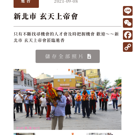
2021-09-08
進香
新北市 玄天上帝會
L
i
W
只有不斷找尋機會的人才會及時把握機會 歡迎～～新
n
北市 玄天上帝會蒞臨進香
e
F
e
C
a
C
儲存全部照片
h
c
o
a
e
p
t
b
y
o
L
o
i
k
n
k