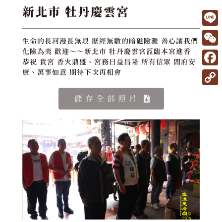
新北市 牡丹慶雲宮
L
生命的長河漫長無垠 歷經無數的暗礁險灘 善心讓我們
i
W
化險為夷 歡迎～～新北市 牡丹慶雲宮蒞臨本宮進香
恭祝 貴宮 香火鼎盛、宮務日益昌隆 所有信眾 閤府安
n
e
F
康、萬事如意 期待下次再相會
e
C
a
C
儲存全部照片
h
c
o
a
e
p
t
b
y
o
L
o
i
k
n
k