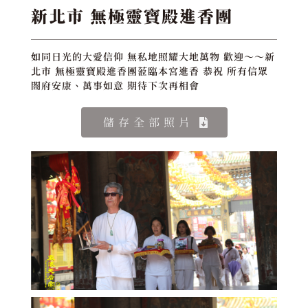
新北市 無極靈寶殿進香團
如同日光的大愛信仰 無私地照耀大地萬物 歡迎～～新
北市 無極靈寶殿進香團蒞臨本宮進香 恭祝 所有信眾
閤府安康、萬事如意 期待下次再相會
儲存全部照片