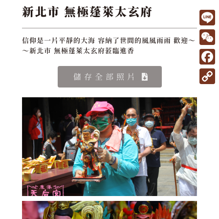
新北市 無極蓬萊太玄府
L
信仰是一片平靜的大海 容納了世間的風風雨雨 歡迎～
i
W
～新北市 無極蓬萊太玄府蒞臨進香
n
e
F
儲存全部照片
e
C
a
C
h
c
o
a
e
p
t
b
y
o
L
o
i
k
n
k