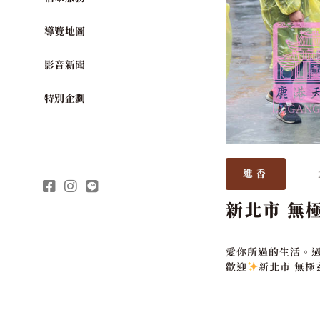
導覽地圖
影音新聞
特別企劃
進香
新北市 無
愛你所過的生活。
歡迎
新北市 無極