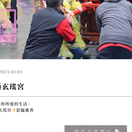
2023-03-01
極玄瑤宮
過你所愛的生活。
玄瑤宮
蒞臨進香
儲存全部照片