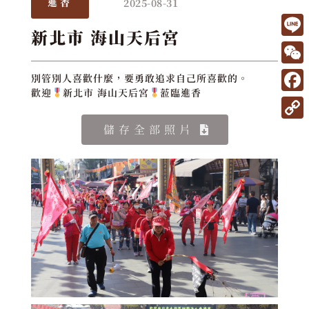
2025-08-31
進香
新北市 海山天后宮
L
i
W
別管別人喜歡什麼，要勇敢追求自己所喜歡的。
n
歡迎
新北市 海山天后宮
蒞臨進香
e
F
e
C
a
C
儲存全部照片
h
c
o
a
e
p
t
b
y
o
L
o
i
k
n
k