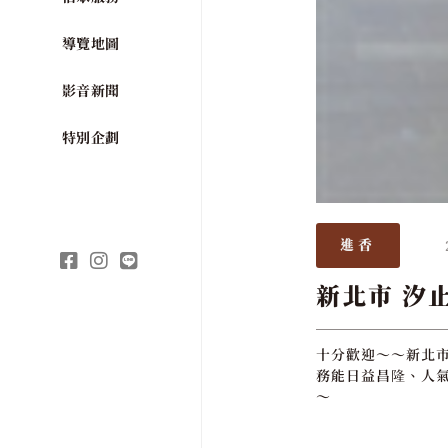
導覽地圖
影音新聞
特別企劃
進香
新北市 汐
十分歡迎～～新北市
務能日益昌隆、人氣
～