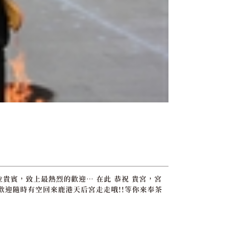
位貴賓，致上最熱烈的歡迎… 在此 恭祝 貴宮，宮
歡迎隨時有空回來鹿港天后宮走走哦!!等你來奉茶