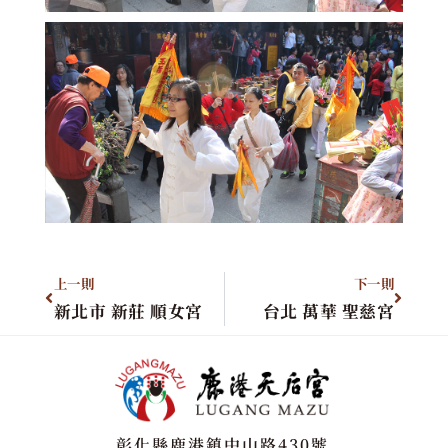
上一則
下一則
新北市 新莊 順女宮
台北 萬華 聖慈宮
彰化縣鹿港鎮中山路430號