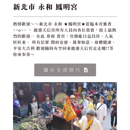
新北市 永和 鳳明宮
熱情歡迎～～新北市 永和 ★鳳明宮★蒞臨本宮進香
~^o^~ ， 鹿港天后宮所有人員向各位貴賓，致上最熱
烈的歡迎… 在此 恭祝 貴宮，宮務能日益昌隆、人氣
旺旺來， 所有信眾 閤府安康、萬事如意、身體健康、
平安大吉利 歡迎隨時有空回來鹿港天后宮走走哦!!等
你來奉茶～
儲存全部照片