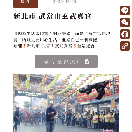
2025-07-15
進香
新北市 武當山玄武真宮
L
i
W
別因為生活太現實而對它失望，而是了解生活的現
n
實，所以更要用心生活，並給自己一個擁抱。
e
F
歡迎
新北市 武當山玄武真宮
蒞臨進香
e
C
a
C
h
c
儲存全部照片
o
a
e
p
t
b
y
o
L
o
i
k
n
k