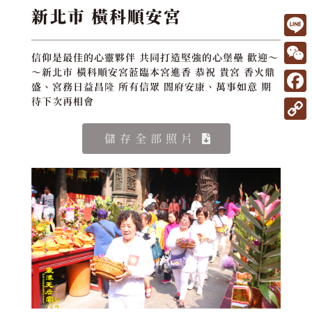
新北市 橫科順安宮
L
信仰是最佳的心靈夥伴 共同打造堅強的心堡壘 歡迎～
i
W
～新北市 橫科順安宮蒞臨本宮進香 恭祝 貴宮 香火鼎
盛、宮務日益昌隆 所有信眾 閤府安康、萬事如意 期
n
e
F
待下次再相會
e
C
a
C
儲存全部照片
h
c
o
a
e
p
t
b
y
o
L
o
i
k
n
k