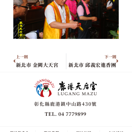
上一則
下一則
新北市 金闕大天宮
新北市 邱義宏進香團
彰化縣鹿港鎮中山路430號
TEL. 04 7779899