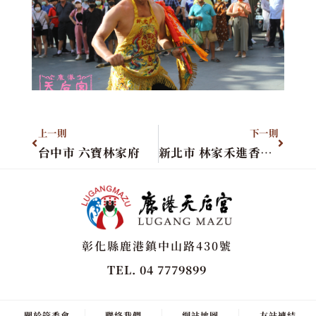
上一則
下一則
台中市 六寶林家府
新北市 林家禾進香團&台中市 無極聖豐宮
彰化縣鹿港鎮中山路430號
TEL. 04 7779899
關於管委會
聯絡我們
網站地圖
友站連結