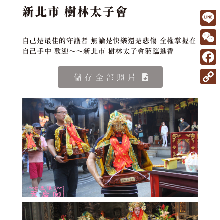
新北市 樹林太子會
L
自己是最佳的守護者 無論是快樂還是悲傷 全權掌握在
i
W
自己手中 歡迎～～新北市 樹林太子會蒞臨進香
n
e
F
儲存全部照片
e
C
a
C
h
c
o
a
e
p
t
b
y
o
L
o
i
k
n
k