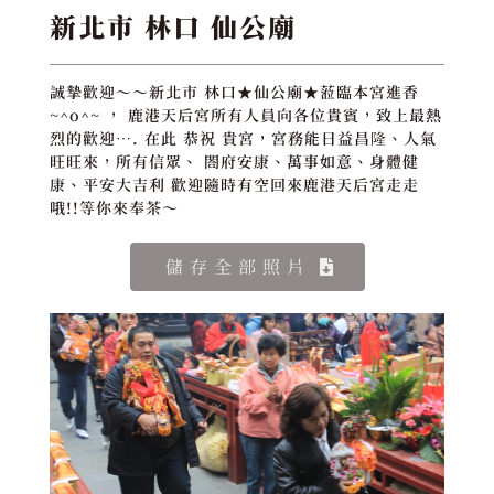
新北市 林口 仙公廟
誠摯歡迎～～新北市 林口★仙公廟★蒞臨本宮進香
~^o^~ ， 鹿港天后宮所有人員向各位貴賓，致上最熱
烈的歡迎…. 在此 恭祝 貴宮，宮務能日益昌隆、人氣
旺旺來，所有信眾、 閤府安康、萬事如意、身體健
康、平安大吉利 歡迎隨時有空回來鹿港天后宮走走
哦!!等你來奉茶～
儲存全部照片