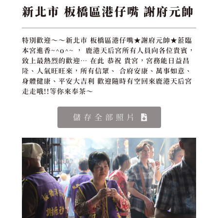
新北市 板橋區港仔嘴 謝府元帥
特別歡迎～～新北市 板橋區港仔嘴★謝府元帥★蒞臨
本宮進香~^o^~ ， 鹿港天后宮所有人員向各位貴賓，
致上最熱烈的歡迎… 在此 恭祝 貴宮，宮務能日益昌
隆、人氣旺旺來，所有信眾、 合府安康、萬事如意、
身體健康、平安大吉利 歡迎隨時有空回來鹿港天后宮
走走哦!!等你來奉茶～
儲存全部照片