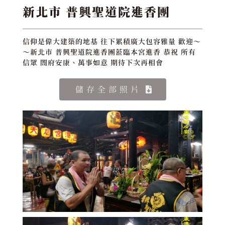
新北市 普興聖道院進香團
信仰是偉大建築的地基 往下累積廣大包容雅量 歡迎～
～新北市 普興聖道院進香團蒞臨本宮進香 恭祝 所有
信眾 閤府安康、萬事如意 期待下次再相會
儲存全部照片