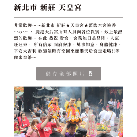
新北市 新莊 天皇宮
非常歡迎～～新北市 新莊★天皇宮★蒞臨本宮進香
~^o^~ ， 鹿港天后宮所有人員向各位貴賓，致上最熱
烈的歡迎… 在此 恭祝 貴宮，宮務能日益昌隆、人氣
旺旺來， 所有信眾 閤府安康、萬事如意、身體健康、
平安大吉利 歡迎隨時有空回來鹿港天后宮走走哦!!等
你來奉茶～
儲存全部照片