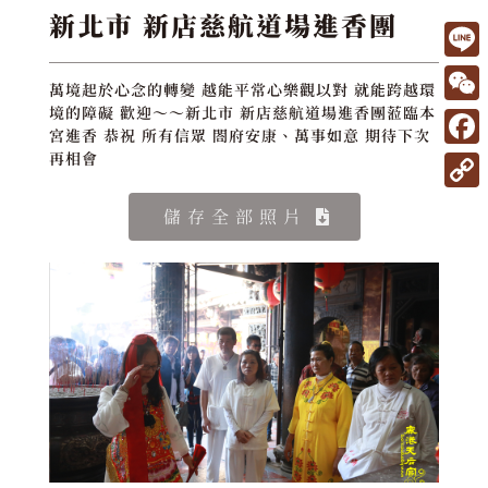
新北市 新店慈航道場進香團
L
萬境起於心念的轉變 越能平常心樂觀以對 就能跨越環
i
W
境的障礙 歡迎～～新北市 新店慈航道場進香團蒞臨本
宮進香 恭祝 所有信眾 閤府安康、萬事如意 期待下次
n
e
F
再相會
e
C
a
C
儲存全部照片
h
c
o
a
e
p
t
b
y
o
L
o
i
k
n
k