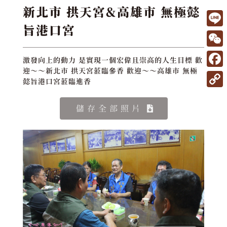
新北市 拱天宮&高雄市 無極懿
旨港口宮
L
i
W
激發向上的動力 是實現一個宏偉且崇高的人生目標 歡
n
e
迎～～新北市 拱天宮蒞臨參香 歡迎～～高雄市 無極
F
e
懿旨港口宮蒞臨進香
C
a
C
h
c
儲存全部照片
o
a
e
p
t
b
y
o
L
o
i
k
n
k