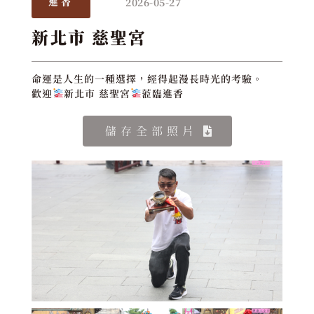
2026-05-27
進香
新北市 慈聖宮
命運是人生的一種選擇，經得起漫長時光的考驗。
歡迎
新北市 慈聖宮
蒞臨進香
儲存全部照片