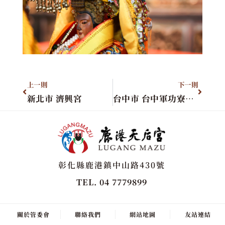
上一則
下一則
新北市 濟興宮
台中市 台中軍功寮福順宮
彰化縣鹿港鎮中山路430號
TEL. 04 7779899
關於管委會
聯絡我們
網站地圖
友站連結