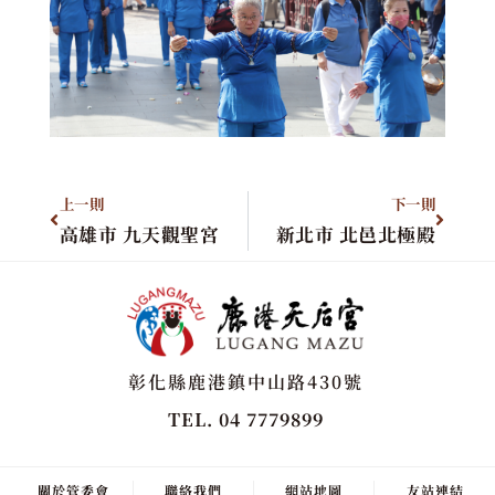
上一則
下一則
高雄市 九天觀聖宮
新北市 北邑北極殿
彰化縣鹿港鎮中山路430號
TEL. 04 7779899
關於管委會
聯絡我們
網站地圖
友站連結