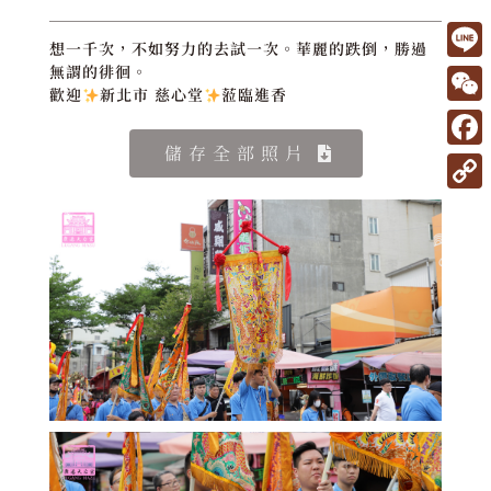
想一千次，不如努力的去試一次。華麗的跌倒，勝過
L
無謂的徘徊。
歡迎
新北市 慈心堂
蒞臨進香
i
W
n
e
儲存全部照片
F
e
C
a
C
h
c
o
a
e
p
t
b
y
o
L
o
i
k
n
k