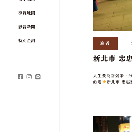
導覽地圖
影音新聞
特別企劃
進香
新北市 忠
人生要為善競爭，
歡迎
新北市 忠惠