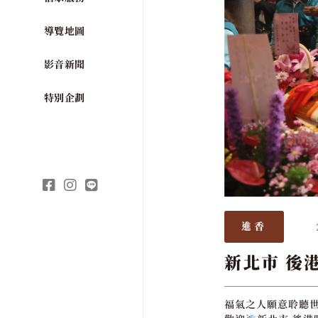
導覽地圖
影音新聞
特別企劃
進香
新北市 後
福氣之人願意聆聽