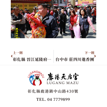
上一則
下一則
彰化縣 晉江延陵府進香團
台中市 莊四川進香團
彰化縣鹿港鎮中山路430號
TEL. 04 7779899