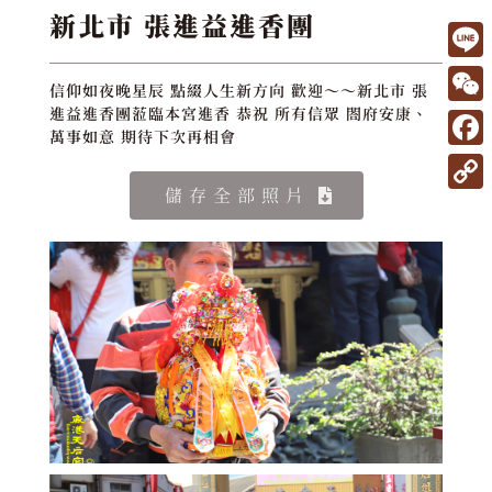
新北市 張進益進香團
L
信仰如夜晚星辰 點綴人生新方向 歡迎～～新北市 張
i
W
進益進香團蒞臨本宮進香 恭祝 所有信眾 閤府安康、
萬事如意 期待下次再相會
n
e
F
e
C
a
儲存全部照片
C
h
c
o
a
e
p
t
b
y
o
L
o
i
k
n
k