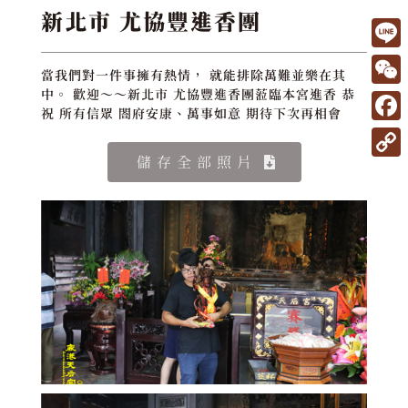
新北市 尤協豐進香團
L
當我們對一件事擁有熱情， 就能排除萬難並樂在其
i
W
中。 歡迎～～新北市 尤協豐進香團蒞臨本宮進香 恭
祝 所有信眾 閤府安康、萬事如意 期待下次再相會
n
e
F
e
C
a
儲存全部照片
C
h
c
o
a
e
p
t
b
y
o
L
o
i
k
n
k