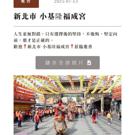
2025-07-13
進香
新北市 小基隆福成宮
人生並無對錯，只有選擇後的堅持，不後悔，堅定向
前，那才是正確的。
歡迎
新北市 小基隆福成宮
蒞臨進香
儲存全部照片