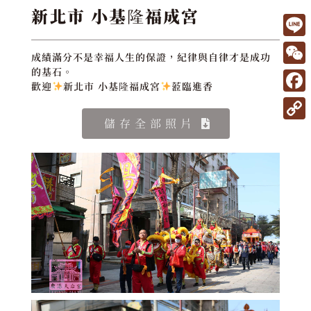
新北市 小基隆福成宮
L
成績滿分不是幸福人生的保證，紀律與自律才是成功
i
W
的基石。
歡迎
新北市 小基隆福成宮
蒞臨進香
n
e
F
e
C
a
儲存全部照片
C
h
c
o
a
e
p
t
b
y
o
L
o
i
k
n
k