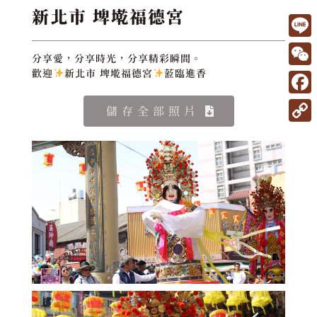
新北市 埤墘福德宮
L
分享愛，分享時光，分享精彩瞬間。
i
W
歡迎
新北市 埤墘福德宮
蒞臨進香
n
e
F
儲存全部照片
e
C
a
C
h
c
o
a
e
p
t
b
y
o
L
o
i
k
n
k