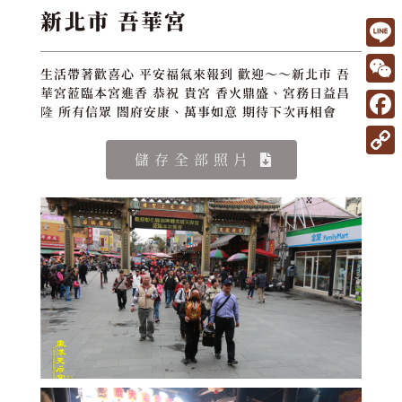
新北市 吾華宮
L
生活帶著歡喜心 平安福氣來報到 歡迎～～新北市 吾
i
W
華宮蒞臨本宮進香 恭祝 貴宮 香火鼎盛、宮務日益昌
隆 所有信眾 閤府安康、萬事如意 期待下次再相會
n
e
F
e
C
a
儲存全部照片
C
h
c
o
a
e
p
t
b
y
o
L
o
i
k
n
k