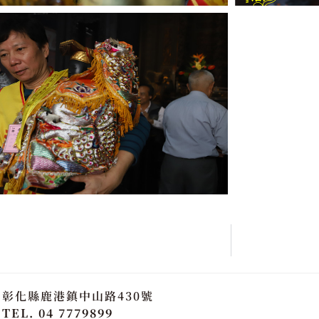
彰化縣鹿港鎮中山路430號
TEL. 04 7779899