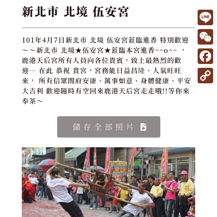
新北市 北境 伍安宮
L
101年4月7日新北市 北境 伍安宮蒞臨進香 特別歡迎
i
W
～～新北市 北境★伍安宮★蒞臨本宮進香~^o^~ ，
鹿港天后宮所有人員向各位貴賓，致上最熱烈的歡
n
e
F
迎… 在此 恭祝 貴宮，宮務能日益昌隆、人氣旺旺
e
來， 所有信眾閤府安康、萬事如意、身體健康、平安
C
a
C
大吉利 歡迎隨時有空回來鹿港天后宮走走哦!!等你來
h
c
奉茶～
o
a
e
p
儲存全部照片
t
b
y
o
L
o
i
k
n
k