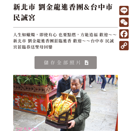
新北市 劉金龍進香團&台中市
民誠宮
L
i
W
人生如蠟燭，即使有心 也要點燃，方能造福 歡迎～～
n
e
新北市 劉金龍進香團蒞臨進香 歡迎～～台中市 民誠
F
e
宮蒞臨恭送聖母回鑾
C
a
C
h
c
儲存全部照片
o
a
e
p
t
b
y
o
L
o
i
k
n
k