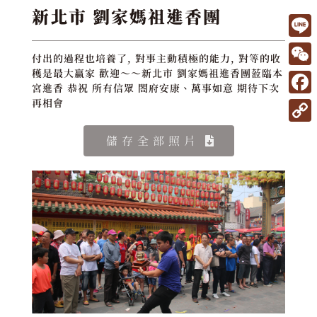
新北市 劉家媽祖進香團
L
付出的過程也培養了, 對事主動積極的能力, 對等的收
i
W
穫是最大贏家 歡迎～～新北市 劉家媽祖進香團蒞臨本
宮進香 恭祝 所有信眾 閤府安康、萬事如意 期待下次
n
e
F
再相會
e
C
a
C
儲存全部照片
h
c
o
a
e
p
t
b
y
o
L
o
i
k
n
k