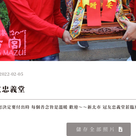
2022-02-05
友忠義堂
您決定要付出時 每個善念皆是溫暖 歡迎～～新北市 冠友忠義堂蒞臨
儲存全部照片