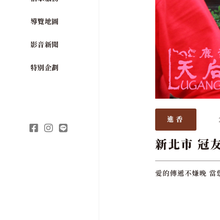
導覽地圖
影音新聞
特別企劃
進香
新北市 冠
愛的傳遞不嫌晚 當