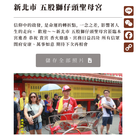
新北市 五股獅仔頭聖母宮
L
信仰中的啟發, 是命運的轉折點, 一念之差, 影響著人
i
W
生的走向。 歡迎～～新北市 五股獅仔頭聖母宮蒞臨本
宮進香 恭祝 貴宮 香火鼎盛、宮務日益昌隆 所有信眾
n
e
F
閤府安康、萬事如意 期待下次再相會
e
C
a
C
儲存全部照片
h
c
o
a
e
p
t
b
y
o
L
o
i
k
n
k