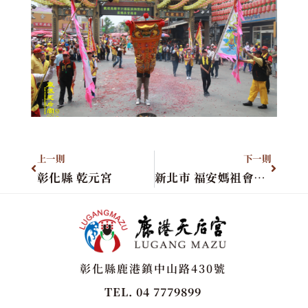
上一則
下一則
彰化縣 乾元宮
新北市 福安媽祖會進香團
彰化縣鹿港鎮中山路430號
TEL. 04 7779899