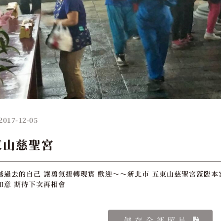
2017-12-05
東山慈聖宮
越過去的自己 讓勇氣扭轉現實 歡迎～～新北市 五東山慈聖宮蒞臨本宮
如意 期待下次再相會
儲存全部照片