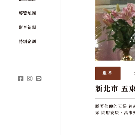
導覽地圖
影音新聞
特別企劃
進香
新北市 五
踩著信仰的天梯 跨
眾 閤府安康、萬事