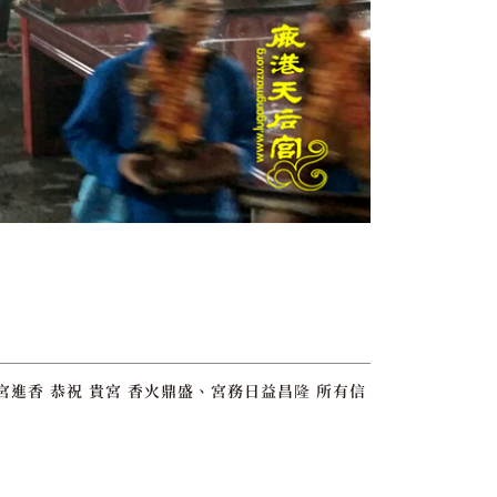
進香 恭祝 貴宮 香火鼎盛、宮務日益昌隆 所有信