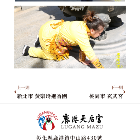
上一則
下一則
新北市 黃樂玲進香團
桃園市 玄武宮
彰化縣鹿港鎮中山路430號