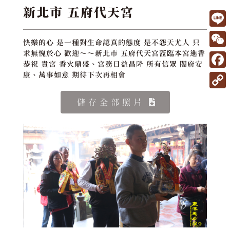
新北市 五府代天宮
L
快樂的心 是一種對生命認真的態度 是不怨天尤人 只
i
W
求無愧於心 歡迎～～新北市 五府代天宮蒞臨本宮進香
恭祝 貴宮 香火鼎盛、宮務日益昌隆 所有信眾 閤府安
n
e
F
康、萬事如意 期待下次再相會
e
C
a
C
儲存全部照片
h
c
o
a
e
p
t
b
y
o
L
o
i
k
n
k