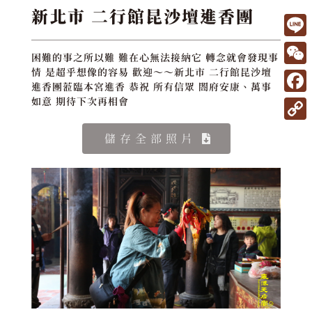
新北市 二行館昆沙壇進香團
L
困難的事之所以難 難在心無法接納它 轉念就會發現事
i
W
情 是超乎想像的容易 歡迎～～新北市 二行館昆沙壇
進香團蒞臨本宮進香 恭祝 所有信眾 閤府安康、萬事
n
e
F
如意 期待下次再相會
e
C
a
C
儲存全部照片
h
c
o
a
e
p
t
b
y
o
L
o
i
k
n
k