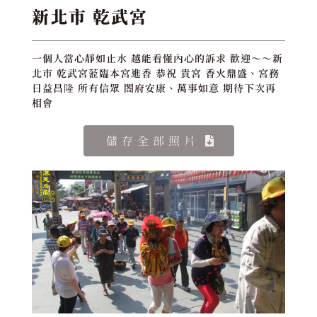
新北市 乾武宮
一個人當心靜如止水 越能看懂內心的訴求 歡迎～～新
北市 乾武宮蒞臨本宮進香 恭祝 貴宮 香火鼎盛、宮務
日益昌隆 所有信眾 閤府安康、萬事如意 期待下次再
相會
儲存全部照片