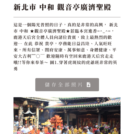
新北市 中和 觀音亭廣濟聖殿
這是一個陽光普照的日子，真的是非常的高興， 新北
市 中和 ★觀音亭廣濟聖殿★蒞臨本宮進香=^_^=，
鹿港天后宮全體人員向諸位貴賓，致上最熱烈的歡
迎… 在此 恭祝 貴亭，亭務能日益昌隆、人氣旺旺
來，所有信眾、閤府安康、萬事如意、身體健康、平
安大吉利﹌○﹋ 歡迎隨時有空回來鹿港天后宮走走
哦!!等你來奉茶～ 圖1.穿著虎斑紋的虎爺班非常的英
勇
儲存全部照片