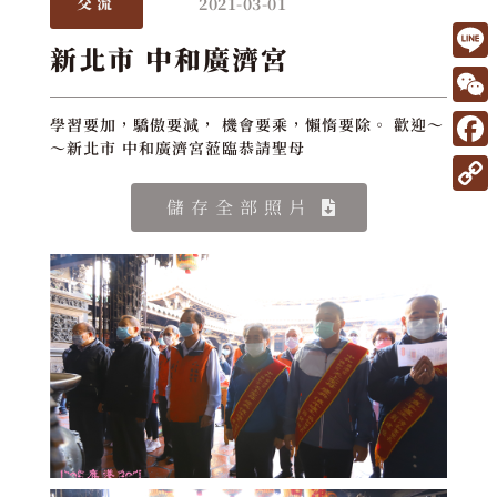
2021-03-01
交流
新北市 中和廣濟宮
L
i
W
學習要加，驕傲要減， 機會要乘，懶惰要除。 歡迎～
n
～新北市 中和廣濟宮蒞臨恭請聖母
e
F
e
C
a
C
儲存全部照片
h
c
o
a
e
p
t
b
y
o
L
o
i
k
n
k