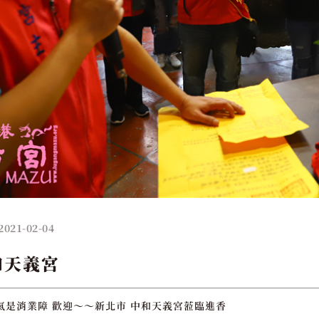
2021-02-04
和天義宮
氣是消業障 歡迎～～新北市 中和天義宮蒞臨進香