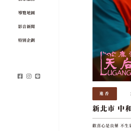
導覽地圖
影音新聞
特別企劃
進香
新北市 中
歡喜心是良藥 不生