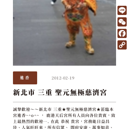
L
i
W
n
e
F
e
C
a
C
h
c
o
a
e
p
t
2012-02-19
進香
b
y
o
L
新北市 三重 聖元無極慈濟宮
o
i
k
n
誠摯歡迎～～新北市 三重★聖元無極慈濟宮★蒞臨本
宮進香~^o^~ ， 鹿港天后宮所有人員向各位貴賓，致
k
上最熱烈的歡迎…. 在此 恭祝 貴宮，宮務能日益昌
隆、人氣旺旺來，所有信眾、 閤府安康、萬事如意、