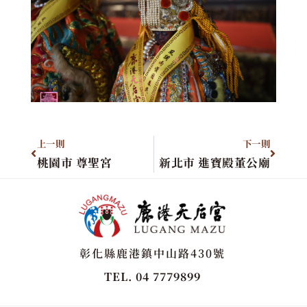
上一則
下一則
桃園市 尊聖宮
新北市 進寶殿董公廟
彰化縣鹿港鎮中山路430號
TEL. 04 7779899