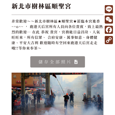
新北市樹林區順聖宮
L
非常歡迎～～新北市樹林區★順聖宮★蒞臨本宮進香
i
W
~^o^~ ， 鹿港天后宮所有人員向各位貴賓，致上最熱
烈的歡迎… 在此 恭祝 貴宮，宮務能日益昌隆、人氣
n
e
F
旺旺來，所有信眾、 合府安康、萬事如意、身體健
e
康、平安大吉利 歡迎隨時有空回來鹿港天后宮走走
C
a
C
哦!!等你來奉茶～
h
c
o
a
e
儲存全部照片
p
t
b
y
o
L
o
i
k
n
k