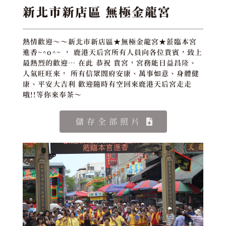
新北市新店區 無極金龍宮
熱情歡迎～～新北市新店區★無極金龍宮★蒞臨本宮
進香~^o^~ ， 鹿港天后宮所有人員向各位貴賓，致上
最熱烈的歡迎… 在此 恭祝 貴宮，宮務能日益昌隆、
人氣旺旺來， 所有信眾閤府安康、萬事如意、身體健
康、平安大吉利 歡迎隨時有空回來鹿港天后宮走走
哦!!等你來奉茶～
儲存全部照片