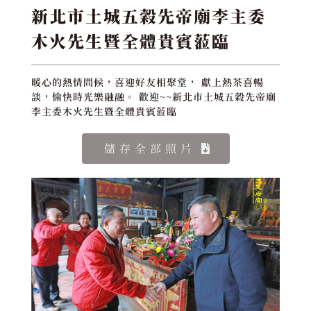
新北市土城五穀先帝廟李主委
木火先生暨全體貴賓蒞臨
暖心的熱情問候，喜迎好友相聚堂， 獻上熱茶喜暢
談，愉快時光樂融融。 歡迎~~新北市土城五穀先帝廟
李主委木火先生暨全體貴賓蒞臨
儲存全部照片