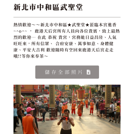
新北市中和區武聖堂
熱情歡迎～～新北市中和區★武聖堂★蒞臨本宮進香
~^o^~ ， 鹿港天后宮所有人員向各位貴賓，致上最熱
烈的歡迎… 在此 恭祝 貴宮，宮務能日益昌隆、人氣
旺旺來，所有信眾、 合府安康、萬事如意、身體健
康、平安大吉利 歡迎隨時有空回來鹿港天后宮走走
哦!!等你來奉茶～
儲存全部照片