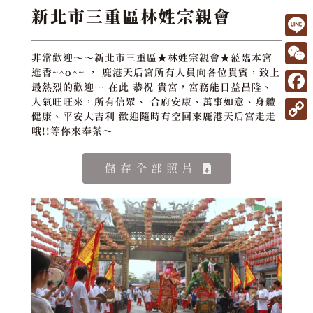
新北市三重區林姓宗親會
L
非常歡迎～～新北市三重區★林姓宗親會★蒞臨本宮
i
W
進香~^o^~ ， 鹿港天后宮所有人員向各位貴賓，致上
最熱烈的歡迎… 在此 恭祝 貴宮，宮務能日益昌隆、
n
e
F
人氣旺旺來，所有信眾、 合府安康、萬事如意、身體
e
健康、平安大吉利 歡迎隨時有空回來鹿港天后宮走走
C
a
C
哦!!等你來奉茶～
h
c
o
a
e
儲存全部照片
p
t
b
y
o
L
o
i
k
n
k