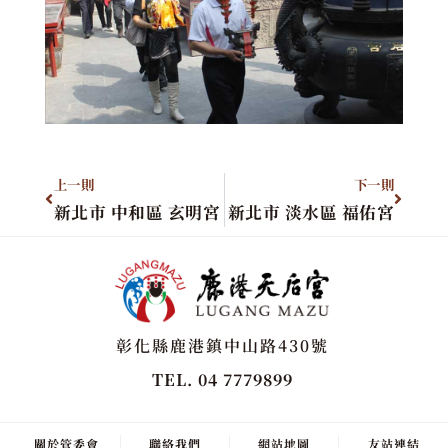
上一則
下一則
新北市 中和區 玄明宮
新北市 淡水區 福佑宮
彰化縣鹿港鎮中山路430號
TEL. 04 7779899
關於管委會
聯絡我們
網站地圖
友站連結