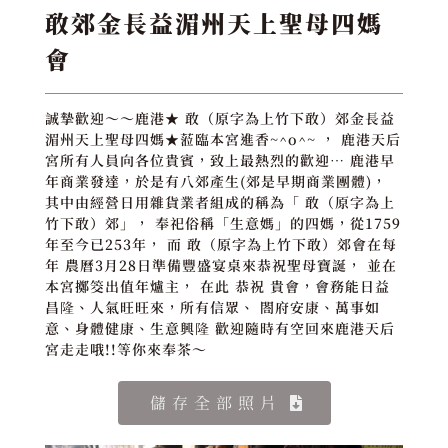
敢郊金長益湄州天上聖母四媽
會
誠摯歡迎～～鹿港★ 敢（原字為上竹下敢）郊金長益
湄州天上聖母四媽★蒞臨本宮進香~^o^~ ， 鹿港天后
宮所有人員向各位貴賓，致上最熱烈的歡迎… 鹿港早
年商業發達，於是有八郊產生(郊是早期商業團體)，
其中由經營日用雜貨業者組成的稱為「 敢（原字為上
竹下敢）郊」， 奉祀俗稱「生意媽」的四媽，從1759
年至今已253年， 而 敢（原字為上竹下敢）郊會在每
年 農曆3月28日準備豐盛宴桌來恭祝聖母寶誕， 並在
本宮擲筊出值年爐主， 在此 恭祝 貴會，會務能日益
昌隆、人氣旺旺來，所有信眾、 閤府安康、萬事如
意、身體健康、生意興隆 歡迎隨時有空回來鹿港天后
宮走走哦!!等你來奉茶～
儲存全部照片