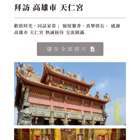
拜訪 高雄市 天仁宮
歡欣時光，同話家常； 愉悅馨香，真摯情長。 感謝
高雄市 天仁宮 熱誠接待 交流圓滿.
儲存全部照片