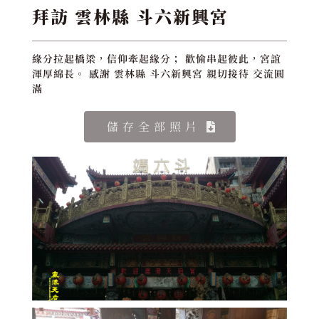
拜訪 雲林縣 斗六新興宮
緣分拉起橋梁，信仰牽起緣分； 歡愉串起彼此，宮誼
渾厚綿長。 感謝 雲林縣 斗六新興宮 親切接待 交流圓
滿
儲存全部照片